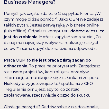
Business Managera?
Pomyśl, jak często zdarzało Ci się pytać klienta: „W
czym mogę ci dziś pomóc?”. Jako OBM nie zadajesz
takich pytań. Jesteś prawą ręką w biznesie online
(lub offline). Odpalasz komputer i
dobrze wiesz, co
jest do zrobienia
. Możesz zapytać samą siebie: „Co
dzisiaj ma największy wpływ na realizację naszych
celów?” i sama dążyć do znalezienia odpowiedzi.
Praca OBM to
nie jest praca z listą zadań do
odhaczenia
. To praca na priorytetach. Zarządzasz
statusem projektów, kontrolujesz przepływ
informacji, komunikujesz się z członkami zespołu.
Niekiedy przygotowujesz też spotkania z CEO
i regularnie pilnujesz, aby to, co zostało
zaplanowane, rzeczywiście doszło do skutku.
Obsługa narzędzi? Radzisz sobie z nią doskonale,