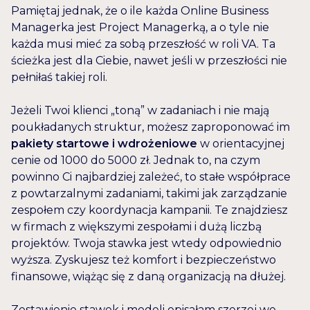
Pamiętaj jednak, że o ile każda Online Business
Managerka jest Project Managerką, a o tyle nie
każda musi mieć za sobą przeszłość w roli VA. Ta
ścieżka jest dla Ciebie, nawet jeśli w przeszłości nie
pełniłaś takiej roli.
Jeżeli Twoi klienci „toną” w zadaniach i nie mają
poukładanych struktur, możesz zaproponować im
pakiety startowe i wdrożeniowe
w orientacyjnej
cenie od 1000 do 5000 zł. Jednak to, na czym
powinno Ci najbardziej zależeć, to stałe współprace
z powtarzalnymi zadaniami, takimi jak zarządzanie
zespołem czy koordynacja kampanii. Te znajdziesz
w firmach z większymi zespołami i dużą liczbą
projektów. Twoja stawka jest wtedy odpowiednio
wyższa. Zyskujesz też komfort i bezpieczeństwo
finansowe, wiążąc się z daną organizacją na dłużej.
Zestawienie stawek i modeli opisałam szerzej we