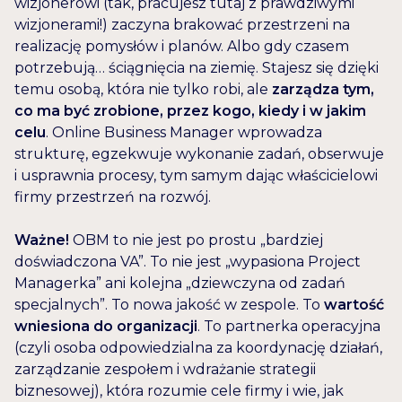
wizjonerowi (tak, pracujesz tutaj z prawdziwymi
wizjonerami!) zaczyna brakować przestrzeni na
realizację pomysłów i planów. Albo gdy czasem
potrzebują… ściągnięcia na ziemię. Stajesz się dzięki
temu osobą, która nie tylko robi, ale
zarządza tym,
co ma być zrobione, przez kogo, kiedy i w jakim
celu
. Online Business Manager wprowadza
strukturę, egzekwuje wykonanie zadań, obserwuje
i usprawnia procesy, tym samym dając właścicielowi
firmy przestrzeń na rozwój.
Ważne!
OBM to nie jest po prostu „bardziej
doświadczona VA”. To nie jest „wypasiona Project
Managerka” ani kolejna „dziewczyna od zadań
specjalnych”. To nowa jakość w zespole. To
wartość
wniesiona do organizacji
. To partnerka operacyjna
(czyli osoba odpowiedzialna za koordynację działań,
zarządzanie zespołem i wdrażanie strategii
biznesowej), która rozumie cele firmy i wie, jak