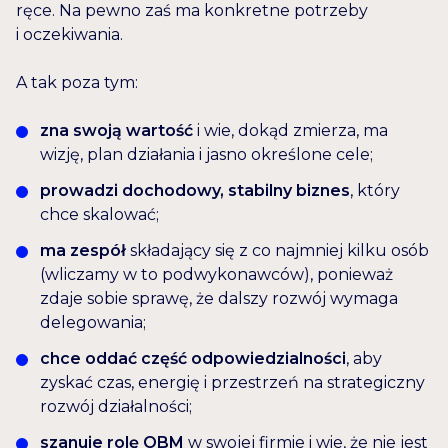
ręce. Na pewno zaś ma konkretne potrzeby
i oczekiwania.
A tak poza tym:
zna swoją wartość
i wie, dokąd zmierza, ma
wizję, plan działania i jasno określone cele;
prowadzi dochodowy, stabilny biznes
, który
chce skalować;
ma zespół
składający się z co najmniej kilku osób
(wliczamy w to podwykonawców), ponieważ
zdaje sobie sprawę, że dalszy rozwój wymaga
delegowania;
chce oddać część odpowiedzialności
, aby
zyskać czas, energię i przestrzeń na strategiczny
rozwój działalności;
szanuje rolę OBM
w swojej firmie i wie, że nie jest