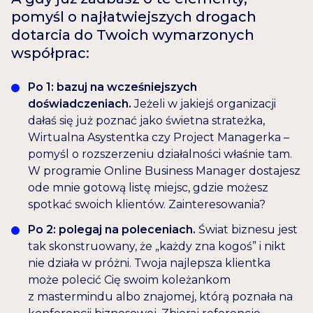
pomyśl o najłatwiejszych drogach
dotarcia do Twoich wymarzonych
współprac:
Po 1: bazuj na wcześniejszych
doświadczeniach.
Jeżeli w jakiejś organizacji
dałaś się już poznać jako świetna strateżka,
Wirtualna Asystentka czy Project Managerka –
pomyśl o rozszerzeniu działalności właśnie tam.
W programie Online Business Manager dostajesz
ode mnie gotową listę miejsc, gdzie możesz
spotkać swoich klientów. Zainteresowania?
Po 2: polegaj na poleceniach.
Świat biznesu jest
tak skonstruowany, że „każdy zna kogoś” i nikt
nie działa w próżni. Twoja najlepsza klientka
może polecić Cię swoim koleżankom
z mastermindu albo znajomej, którą poznała na