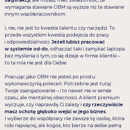
satysfakcji
, ale musisz mieć świadomość, że
wymagania stawiane OBM są wyższe niż te stawiane
innym współpracownikom.
I, nie, nie jest to kwestia talentu czy narzędzi. To
przede wszystkim kwestia podejścia do pracy
i odpowiedzialności.
Jeżeli lubisz pracować
w systemie od-do
, odhaczać taki i zamykać laptopa
bez myślenia o tym, co się dzieje w firmie klientki –
to ta rola nie jest dla Ciebie.
Pracując jako OBM nie jesteś po prostu
wykonawczynią poleceń. Potrzebne jest tutaj
Twoje zaangażowanie – i to nawet nie w sensie
czasu, ale mentalnej obecności. A klient premium
wyczuje, czy naprawdę Ci zależy i
czy rzeczywiście
masz ochotę głęboko wejść w jego biznes
.
I wybierze do współpracy nie zawsze tę osobę, która
robi najwięcej, ale kogoś, kto bierze na siebie pełną